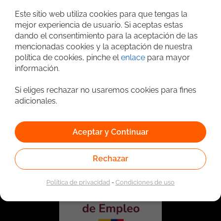
Búsqueda avanzada
Este sitio web utiliza cookies para que tengas la
mejor experiencia de usuario. Si aceptas estas
dando el consentimiento para la aceptación de las
mencionadas cookies y la aceptación de nuestra
política de cookies, pinche el
enlace
para mayor
información.
Si eliges rechazar no usaremos cookies para fines
adicionales.
Vinculado a la red de prestadores del Servicio Público de
Empleo. Autorizado por la Unidad Administrativa Especial
Aceptar y Continuar
del Servicio Público de Empleo según Resolución No.
0026 del 17 de Enero de 2023,
Ver resolución.
Rechazar
Política de privacidad
-
Condiciones de uso