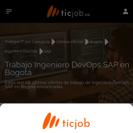
Trabajos IT por Categoría
Últimas ofertas
Bogotá
Ingeniero DevOps
SAP
Trabajo Ingeniero DevOps SAP en
Bogotá
Estás son las últimas ofertas de trabajo de Ingeniero DevOps
SAP en Bogotá encontradas.
0
empleos encontrados