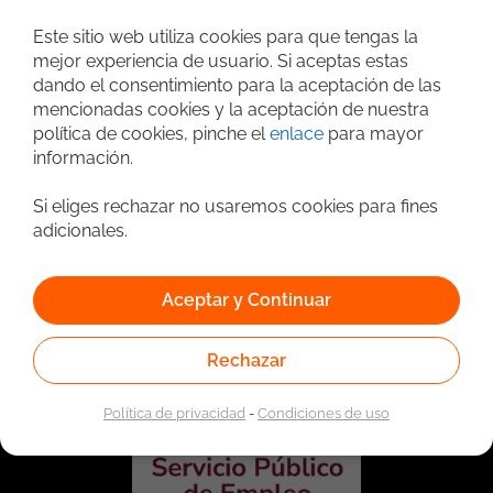
Este sitio web utiliza cookies para que tengas la
Búsqueda avanzada
mejor experiencia de usuario. Si aceptas estas
dando el consentimiento para la aceptación de las
mencionadas cookies y la aceptación de nuestra
política de cookies, pinche el
enlace
para mayor
información.
Si eliges rechazar no usaremos cookies para fines
adicionales.
Vinculado a la red de prestadores del Servicio Público de
Aceptar y Continuar
Empleo. Autorizado por la Unidad Administrativa Especial
del Servicio Público de Empleo según Resolución No.
0026 del 17 de Enero de 2023,
Ver resolución.
Rechazar
Política de privacidad
-
Condiciones de uso