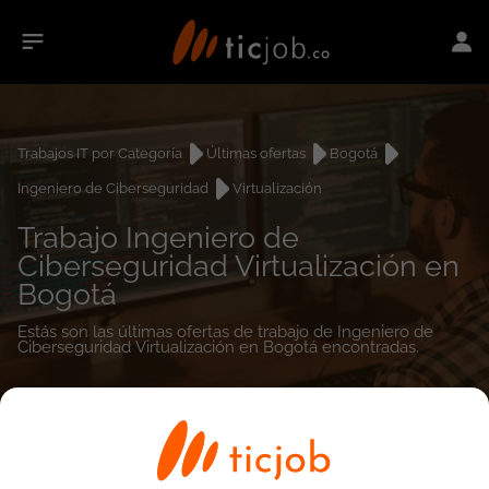
Trabajos IT por Categoría
Últimas ofertas
Bogotá
Ingeniero de Ciberseguridad
Virtualización
Trabajo Ingeniero de
Ciberseguridad Virtualización en
Bogotá
Estás son las últimas ofertas de trabajo de Ingeniero de
Ciberseguridad Virtualización en Bogotá encontradas.
0
empleos encontrados