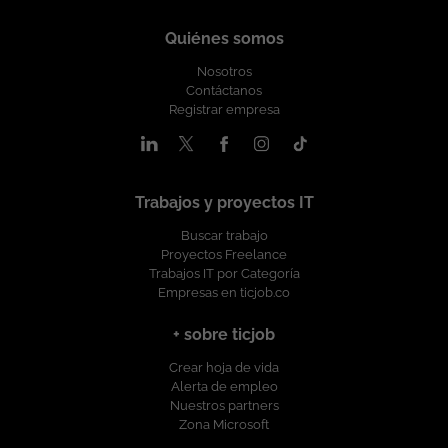
Orientación a resultados. Capacidad para
compensatorios por antiguedad a partir
traducir conceptos técnicos en
de 5 años. Esta oferta de trabajo es
Quiénes somos
beneficios de negocio. Condiciones
publicada bajo la propiedad exclusiva de
Laborales: Lugar de Trabajo: Bogotá.
Nosotros
ticjob.co
Contáctanos
Modalidad de trabajo: Híbrida. Tipo de
Registrar empresa
Contrato: A término indefinido. Salario: A
convenir de acuerdo a la experiencia.
Esta oferta de trabajo es publicada bajo
la propiedad exclusiva de ticjob.co
Trabajos y proyectos IT
Buscar trabajo
Proyectos Freelance
Trabajos IT por Categoría
Empresas en ticjob.co
+ sobre ticjob
Crear hoja de vida
Alerta de empleo
Nuestros partners
Zona Microsoft