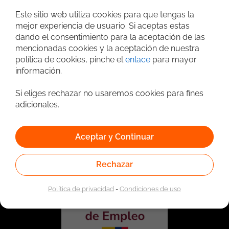
Búsqueda avanzada
Este sitio web utiliza cookies para que tengas la
mejor experiencia de usuario. Si aceptas estas
dando el consentimiento para la aceptación de las
mencionadas cookies y la aceptación de nuestra
política de cookies, pinche el
enlace
para mayor
información.
Si eliges rechazar no usaremos cookies para fines
adicionales.
Vinculado a la red de prestadores del Servicio Público de
Empleo. Autorizado por la Unidad Administrativa Especial
Aceptar y Continuar
del Servicio Público de Empleo según Resolución No.
0026 del 17 de Enero de 2023,
Ver resolución.
Rechazar
Política de privacidad
-
Condiciones de uso