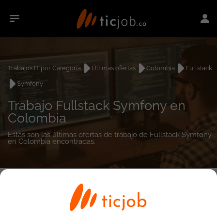
Trabajos IT por Categoría
Últimas ofertas
Colombia
Fullstack
Symfony
Trabajo Fullstack Symfony en
Colombia
Estás son las últimas ofertas de trabajo de Fullstack Symfony
en Colombia encontradas.
0
empleos encontrados