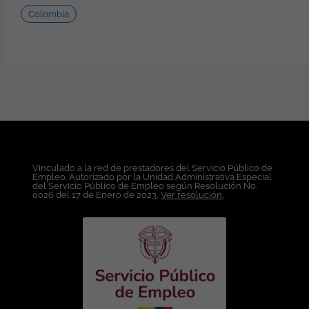
mediana y alta complejidad. Experiencia
Linux RedHat, Java Server Faces,
Colombia
en consumo e integración de APIs REST.
SubVersión, GIT - GitHub, GitHub Copilot,
Experiencia trabajando con
Log4J, Docker, HTML, CSS, Bootstrap,
Metodologías Ágiles. Conocimientos
Jquery, AWS Cloud, PL/SQL, Oracle,
Técnicos: Frontend: React
DevSecOps, Integración de plataformas,
(Indispensable). JavaScript / TypeScript.
Codificación segura OWASP. Motivos por
HTML5 y CSS3. Angular (Deseable).
los que te encantará ser un #Minsaiter:
Backend: Python (FastAPI, Flask o
Trabajo en modalidad 100% remota,
Django) Indispensable. Conocimientos en
Colombia. Conciliación y equilibrio
Java (Spring Boot), .NET Core/C# o
Carrera profesional y formación continua
Node.js (Express o NestJS) serán
adaptada a tus necesidades y
valorados. Bases de datos: SQL Server.
motivaciones. Contrato indefinido y
Vinculado a la red de prestadores del Servicio Público de
PostgreSQL. MySQL. MongoDB
Empleo. Autorizado por la Unidad Administrativa Especial
retribución competitiva, seguro de vida y
(Deseable). Cloud - AWS (Indispensable):
del Servicio Público de Empleo según Resolución No.
acceso a planes de retribución flexible.
0026 del 17 de Enero de 2023,
Ver resolución.
Experiencia en EC2, RDS, S3, Lambda y
Programas de bienestar. Condiciones
API Gateway. Conocimientos en Azure o
Laborales: Lugar de Trabajo: Colombia.
Google Cloud Platform (Deseables).
Modalidad de Trabajo: Remoto. Tipo de
DevOps - Git. - Docker. CI/CD.
Contrato: A término indefinido. Salario: A
SonarQube. Pruebas unitarias e
convenir de acuerdo a la experiencia.
integración. Te ofrecemos: Contrato a
Horarios: Lunes a viernes de 8:00 a.m a
término indefinido directamente con la
6:00 p.m Minsait, technology for a more
compañía. Salario competitivo, acorde
human future! Nuestro compromiso es
con la experiencia y el perfil. Horario de