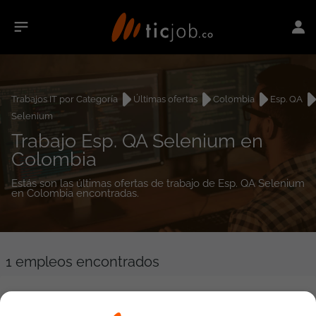
Trabajos IT por Categoría
Últimas ofertas
Colombia
Esp. QA
Selenium
Trabajo Esp. QA Selenium en
Colombia
Estás son las últimas ofertas de trabajo de Esp. QA Selenium
en Colombia encontradas.
1
empleos encontrados
Tester Automatizador Senior