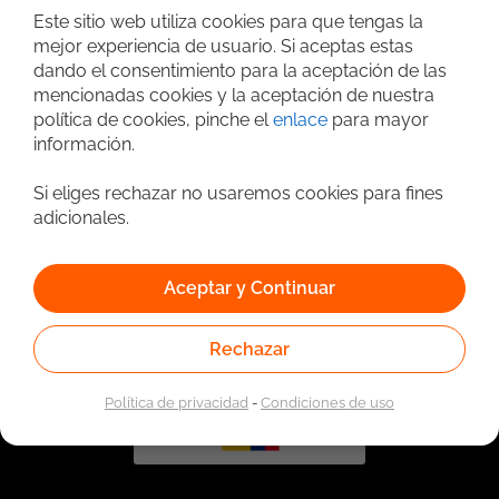
Este sitio web utiliza cookies para que tengas la
mejor experiencia de usuario. Si aceptas estas
dando el consentimiento para la aceptación de las
mencionadas cookies y la aceptación de nuestra
política de cookies, pinche el
enlace
para mayor
información.
Si eliges rechazar no usaremos cookies para fines
adicionales.
Vinculado a la red de prestadores del Servicio Público de
Empleo. Autorizado por la Unidad Administrativa Especial
del Servicio Público de Empleo según Resolución No.
0026 del 17 de Enero de 2023,
Ver resolución.
Aceptar y Continuar
Rechazar
Política de privacidad
-
Condiciones de uso