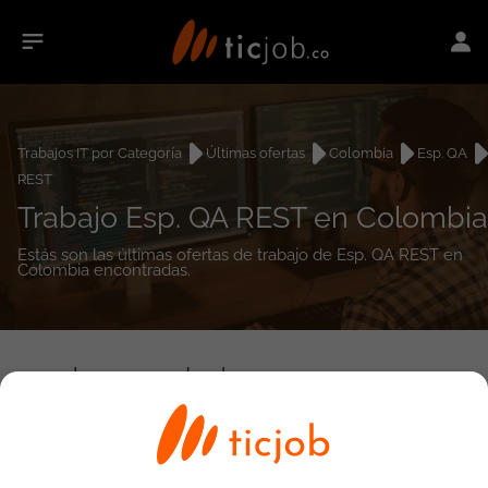
Trabajos IT por Categoría
Últimas ofertas
Colombia
Esp. QA
REST
Trabajo Esp. QA REST en Colombia
Estás son las últimas ofertas de trabajo de Esp. QA REST en
Colombia encontradas.
0
empleos encontrados
Búsqueda avanzada