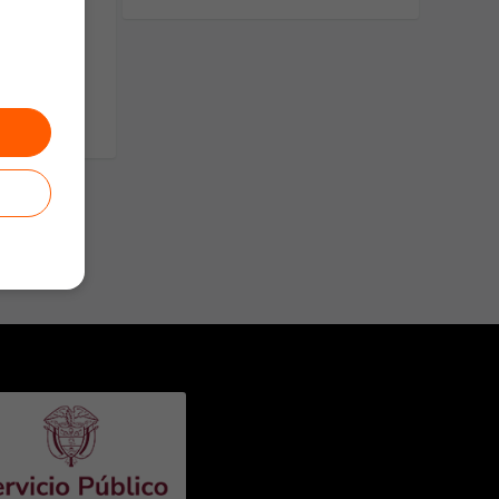
ara
os en