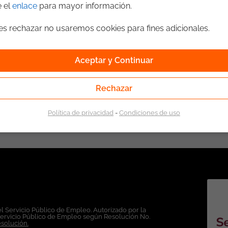
e el
enlace
para mayor información.
ges rechazar no usaremos cookies para fines adicionales.
ncionales o roles similares. Certificación Scrum Fundamental (es
 / Validación
JMeter
SQL
Gestores de Bases de Datos (SGBD)
Aceptar y Continuar
de gestión de errores como JIRA, Mantis u otra, pruebas exploratorias p
r datos
Rechazar
 y ejecución de scripts para la generación, validación y depuración de dat
1
Política de privacidad
-
Condiciones de uso
es: Lugar de Trabajo: Bogotá. Modalidad
d exclusiva de ticjob.co
l Servicio Público de Empleo. Autorizado por la
Servicio Público de Empleo según Resolución No.
esolución.