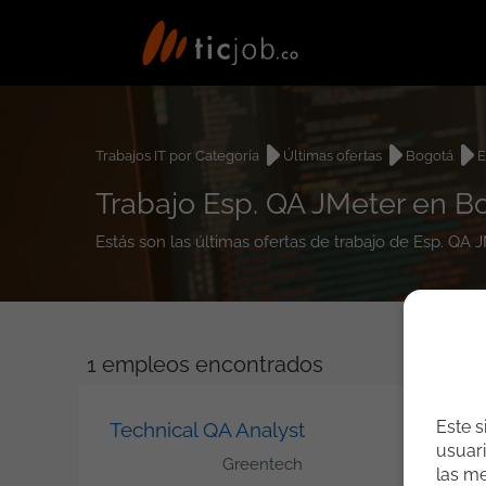
Trabajos IT por Categoría
Últimas ofertas
Bogotá
E
Trabajo Esp. QA JMeter en B
Estás son las últimas ofertas de trabajo de Esp. QA
1
empleos encontrados
Este s
Technical QA Analyst
usuari
Greentech
las me