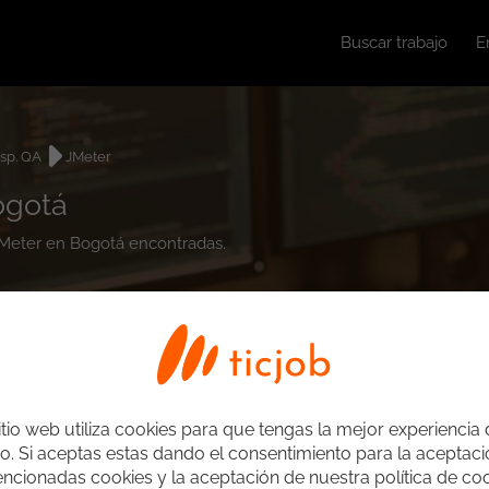
Buscar trabajo
E
sp. QA
JMeter
ogotá
 JMeter en Bogotá encontradas.
itio web utiliza cookies para que tengas la mejor experiencia
o. Si aceptas estas dando el consentimiento para la aceptac
ncionadas cookies y la aceptación de nuestra política de coo