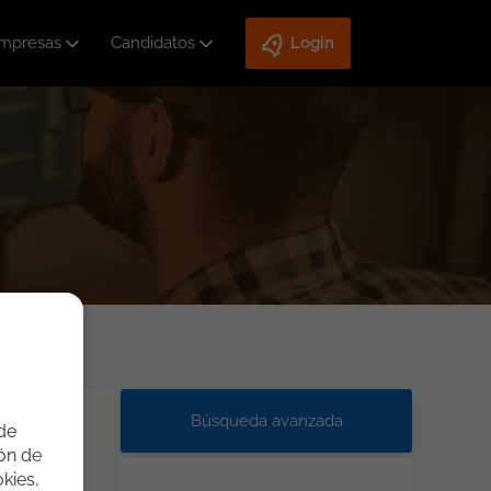
mpresas
Candidatos
Login
Búsqueda avanzada
 de
ión de
kies,