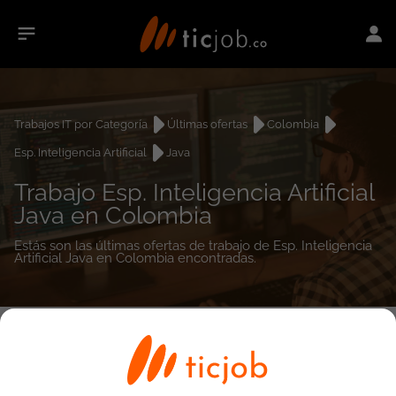
Trabajos IT por Categoría
Últimas ofertas
Colombia
Esp. Inteligencia Artificial
Java
Trabajo Esp. Inteligencia Artificial
Java en Colombia
Estás son las últimas ofertas de trabajo de Esp. Inteligencia
Artificial Java en Colombia encontradas.
0
empleos encontrados