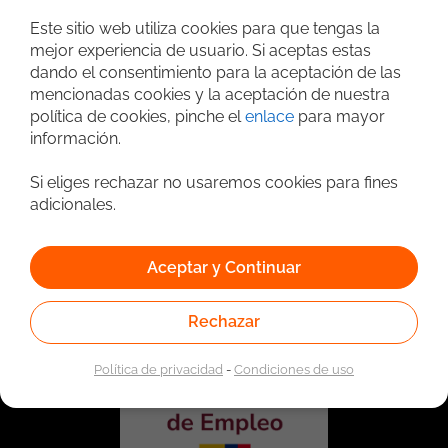
Búsqueda avanzada
Este sitio web utiliza cookies para que tengas la
mejor experiencia de usuario. Si aceptas estas
dando el consentimiento para la aceptación de las
mencionadas cookies y la aceptación de nuestra
política de cookies, pinche el
enlace
para mayor
información.
Si eliges rechazar no usaremos cookies para fines
adicionales.
Vinculado a la red de prestadores del Servicio Público de
Empleo. Autorizado por la Unidad Administrativa Especial
Aceptar y Continuar
del Servicio Público de Empleo según Resolución No.
0026 del 17 de Enero de 2023,
Ver resolución.
Rechazar
Política de privacidad
-
Condiciones de uso