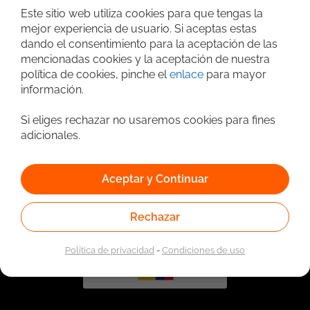
Este sitio web utiliza cookies para que tengas la
mejor experiencia de usuario. Si aceptas estas
dando el consentimiento para la aceptación de las
mencionadas cookies y la aceptación de nuestra
política de cookies, pinche el
enlace
para mayor
información.
Si eliges rechazar no usaremos cookies para fines
adicionales.
Vinculado a la red de prestadores del Servicio Público de
Empleo. Autorizado por la Unidad Administrativa Especial
del Servicio Público de Empleo según Resolución No.
0026 del 17 de Enero de 2023,
Ver resolución.
Aceptar y Continuar
Rechazar
Política de privacidad
-
Condiciones de uso