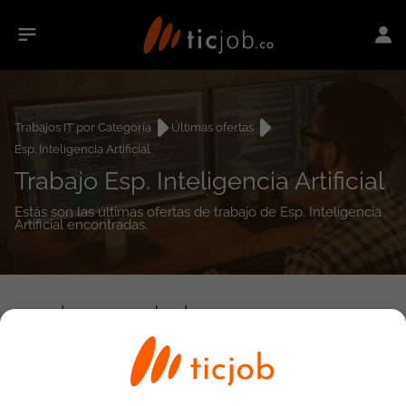
Trabajos IT por Categoría
Últimas ofertas
Esp. Inteligencia Artificial
Trabajo Esp. Inteligencia Artificial
Estás son las últimas ofertas de trabajo de Esp. Inteligencia
Artificial encontradas.
0
empleos encontrados
Búsqueda avanzada