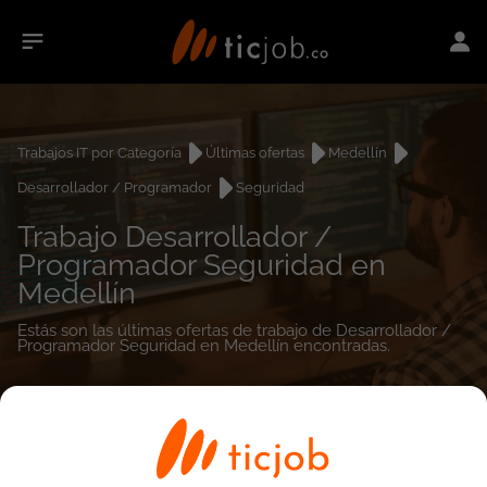
Trabajos IT por Categoría
Últimas ofertas
Medellín
Desarrollador / Programador
Seguridad
Trabajo Desarrollador /
Programador Seguridad en
Medellín
Estás son las últimas ofertas de trabajo de Desarrollador /
Programador Seguridad en Medellín encontradas.
0
empleos encontrados