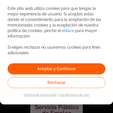
Este sitio web utiliza cookies para que tengas la
Búsqueda avanzada
mejor experiencia de usuario. Si aceptas estas
dando el consentimiento para la aceptación de las
mencionadas cookies y la aceptación de nuestra
política de cookies, pinche el
enlace
para mayor
información.
Si eliges rechazar no usaremos cookies para fines
adicionales.
Vinculado a la red de prestadores del Servicio Público de
Aceptar y Continuar
Empleo. Autorizado por la Unidad Administrativa Especial
del Servicio Público de Empleo según Resolución No.
0026 del 17 de Enero de 2023,
Ver resolución.
Rechazar
Política de privacidad
-
Condiciones de uso