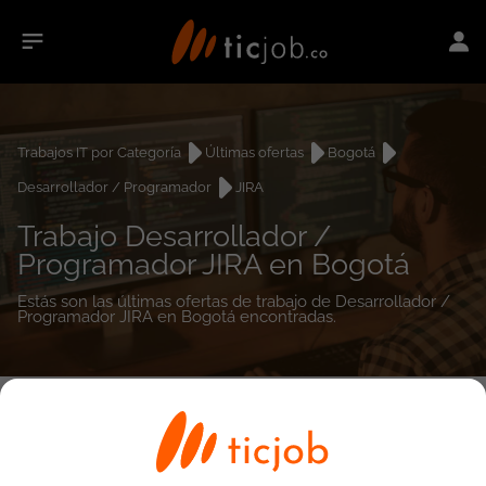
Trabajos IT por Categoría
Últimas ofertas
Bogotá
Desarrollador / Programador
JIRA
Trabajo Desarrollador /
Programador JIRA en Bogotá
Estás son las últimas ofertas de trabajo de Desarrollador /
Programador JIRA en Bogotá encontradas.
0
empleos encontrados