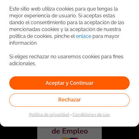
Búsqueda avanzada
Este sitio web utiliza cookies para que tengas la
mejor experiencia de usuario. Si aceptas estas
dando el consentimiento para la aceptación de las
mencionadas cookies y la aceptación de nuestra
política de cookies, pinche el
enlace
para mayor
información.
Si eliges rechazar no usaremos cookies para fines
adicionales.
Vinculado a la red de prestadores del Servicio Público de
Empleo. Autorizado por la Unidad Administrativa Especial
Aceptar y Continuar
del Servicio Público de Empleo según Resolución No.
0026 del 17 de Enero de 2023,
Ver resolución.
Rechazar
Política de privacidad
-
Condiciones de uso