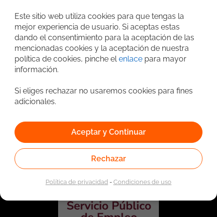
Este sitio web utiliza cookies para que tengas la
Búsqueda avanzada
mejor experiencia de usuario. Si aceptas estas
dando el consentimiento para la aceptación de las
mencionadas cookies y la aceptación de nuestra
política de cookies, pinche el
enlace
para mayor
información.
Si eliges rechazar no usaremos cookies para fines
adicionales.
Vinculado a la red de prestadores del Servicio Público de
Aceptar y Continuar
Empleo. Autorizado por la Unidad Administrativa Especial
del Servicio Público de Empleo según Resolución No.
0026 del 17 de Enero de 2023,
Ver resolución.
Rechazar
Política de privacidad
-
Condiciones de uso