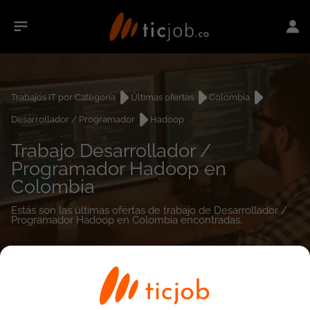
Trabajos IT por Categoría
Últimas ofertas
Colombia
Desarrollador / Programador
Hadoop
Trabajo Desarrollador /
Programador Hadoop en
Colombia
Estás son las últimas ofertas de trabajo de Desarrollador /
Programador Hadoop en Colombia encontradas.
0
empleos encontrados