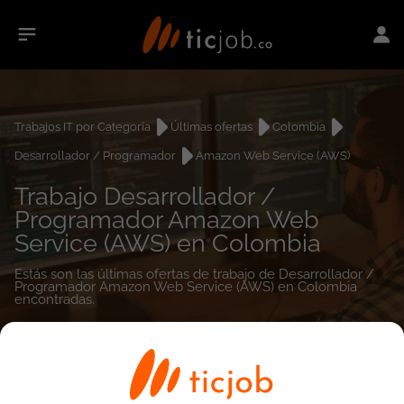
Trabajos IT por Categoría
Últimas ofertas
Colombia
Desarrollador / Programador
Amazon Web Service (AWS)
Trabajo Desarrollador /
Programador Amazon Web
Service (AWS) en Colombia
Estás son las últimas ofertas de trabajo de Desarrollador /
Programador Amazon Web Service (AWS) en Colombia
encontradas.
0
empleos encontrados