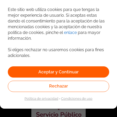
Este sitio web utiliza cookies para que tengas la
Búsqueda avanzada
mejor experiencia de usuario. Si aceptas estas
dando el consentimiento para la aceptación de las
mencionadas cookies y la aceptación de nuestra
política de cookies, pinche el
enlace
para mayor
información.
Si eliges rechazar no usaremos cookies para fines
adicionales.
Aceptar y Continuar
Vinculado a la red de prestadores del Servicio Público de
Empleo. Autorizado por la Unidad Administrativa Especial
del Servicio Público de Empleo según Resolución No.
0026 del 17 de Enero de 2023,
Ver resolución.
Rechazar
Política de privacidad
-
Condiciones de uso