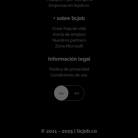
Empresas en ticjob.co
Presencial. Tipo de Contrato: A término
indefinido. Salario: A convenir de
+ sobre ticjob
acuerdo a la experiencia. Esta oferta de
trabajo es publicada bajo la propiedad
Crear hoja de vida
exclusiva de ticjob.co
Alerta de empleo
Nuestros partners
Zona Microsoft
Información legal
Política de privacidad
Condiciones de uso
es
en
© 2011 - 2025 | ticjob.co