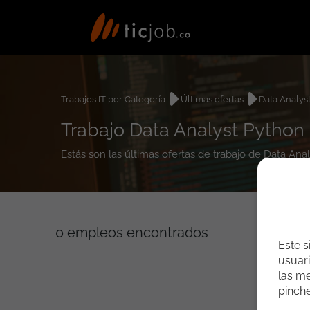
Trabajos IT por Categoría
Últimas ofertas
Data Analys
Trabajo Data Analyst Python
Estás son las últimas ofertas de trabajo de Data Ana
0
empleos encontrados
Este s
usuari
las me
pinch