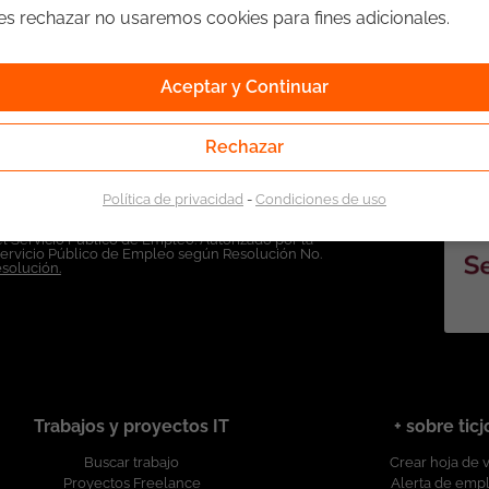
ges rechazar no usaremos cookies para fines adicionales.
Aceptar y Continuar
Rechazar
Política de privacidad
-
Condiciones de uso
l Servicio Público de Empleo. Autorizado por la
Servicio Público de Empleo según Resolución No.
esolución.
Trabajos y proyectos IT
+ sobre tic
Buscar trabajo
Crear hoja de 
Proyectos Freelance
Alerta de emp