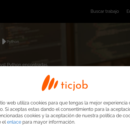
Buscar trabajo
E
t
Python
lyst Python encontradas.
itio web utiliza cookies para que tengas la mejor experiencia
o. Si aceptas estas dando el consentimiento para la aceptac
ncionadas cookies y la aceptación de nuestra política de coo
e el
enlace
para mayor información.