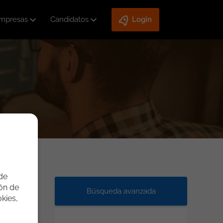
mpresas
Candidatos
Login
 de
ión de
Búsqueda avanzada
kies,