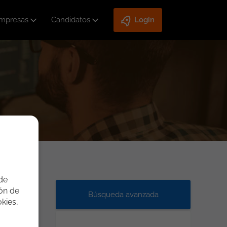
mpresas
Candidatos
Login
 de
ión de
Búsqueda avanzada
kies,