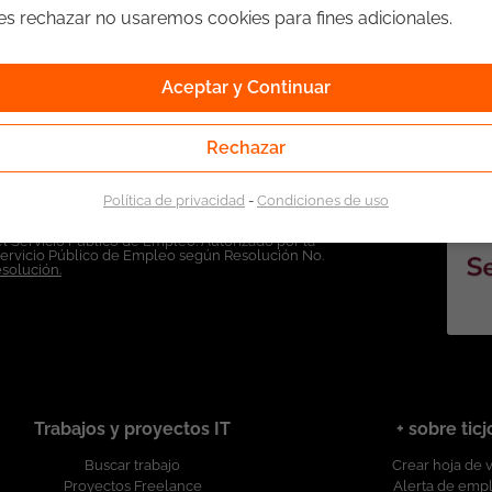
ges rechazar no usaremos cookies para fines adicionales.
Aceptar y Continuar
Rechazar
Política de privacidad
-
Condiciones de uso
l Servicio Público de Empleo. Autorizado por la
Servicio Público de Empleo según Resolución No.
esolución.
Trabajos y proyectos IT
+ sobre tic
Buscar trabajo
Crear hoja de 
Proyectos Freelance
Alerta de emp