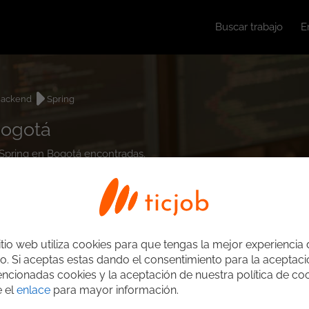
Buscar trabajo
E
ackend
Spring
Bogotá
 Spring en Bogotá encontradas.
itio web utiliza cookies para que tengas la mejor experiencia
o. Si aceptas estas dando el consentimiento para la aceptac
ncionadas cookies y la aceptación de nuestra política de coo
e el
enlace
para mayor información.