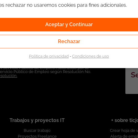
ges rechazar no usaremos cookies para fines adicionales.
Aceptar y Continuar
Rechazar
Política de privacidad
-
Condiciones de uso
l Servicio Público de Empleo. Autorizado por la
Servicio Público de Empleo según Resolución No.
esolución.
Trabajos y proyectos IT
+ sobre tic
Buscar trabajo
Crear hoja de 
Proyectos Freelance
Alerta de emp