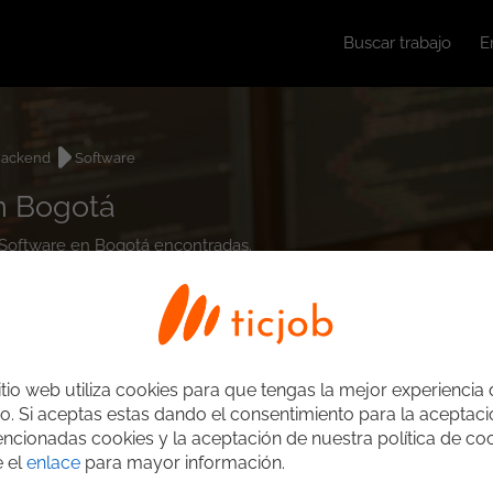
Buscar trabajo
E
ackend
Software
n Bogotá
d Software en Bogotá encontradas.
itio web utiliza cookies para que tengas la mejor experiencia
o. Si aceptas estas dando el consentimiento para la aceptac
ncionadas cookies y la aceptación de nuestra política de coo
e el
enlace
para mayor información.