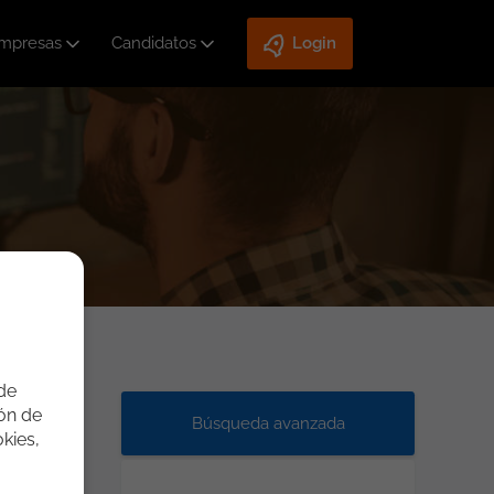
mpresas
Candidatos
Login
 de
ión de
Búsqueda avanzada
kies,