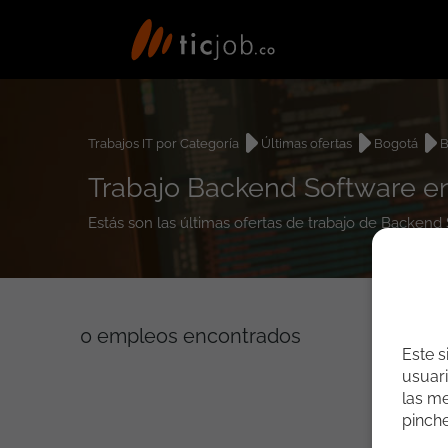
Trabajos IT por Categoría
Últimas ofertas
Bogotá
B
Trabajo Backend Software e
Estás son las últimas ofertas de trabajo de Backen
0
empleos encontrados
Este s
usuari
las me
pinch