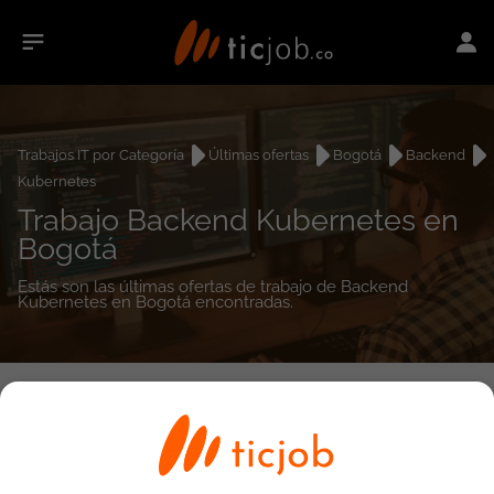
Trabajos IT por Categoría
Últimas ofertas
Bogotá
Backend
Kubernetes
Trabajo Backend Kubernetes en
Bogotá
Estás son las últimas ofertas de trabajo de Backend
Kubernetes en Bogotá encontradas.
0
empleos encontrados
Búsqueda avanzada