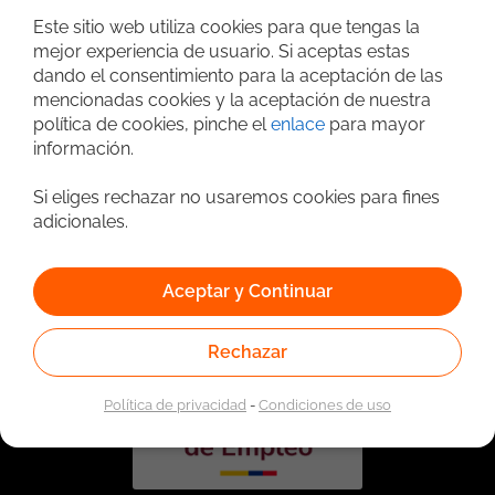
Este sitio web utiliza cookies para que tengas la
mejor experiencia de usuario. Si aceptas estas
dando el consentimiento para la aceptación de las
mencionadas cookies y la aceptación de nuestra
política de cookies, pinche el
enlace
para mayor
información.
Si eliges rechazar no usaremos cookies para fines
adicionales.
Vinculado a la red de prestadores del Servicio Público de
Empleo. Autorizado por la Unidad Administrativa Especial
del Servicio Público de Empleo según Resolución No.
Aceptar y Continuar
0026 del 17 de Enero de 2023,
Ver resolución.
Rechazar
Política de privacidad
-
Condiciones de uso