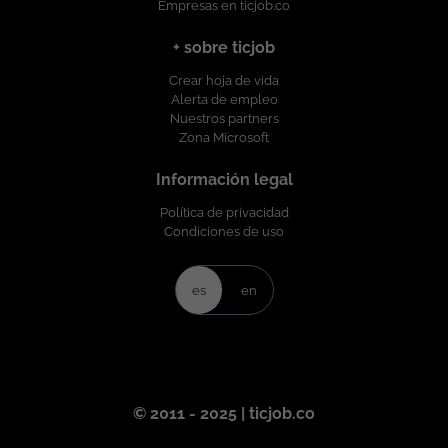
Empresas en ticjob.co
¡esperamos tu postulación! Esta oferta de
trabajo es publicada bajo la propiedad
+ sobre ticjob
exclusiva de ticjob.co
Crear hoja de vida
Alerta de empleo
Nuestros partners
Zona Microsoft
Información legal
Política de privacidad
Condiciones de uso
es
en
© 2011 - 2025 | ticjob.co