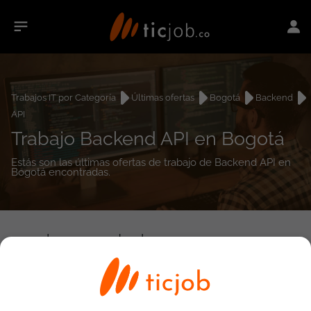
Trabajos IT por Categoría
Últimas ofertas
Bogotá
Backend
API
Trabajo Backend API en Bogotá
Estás son las últimas ofertas de trabajo de Backend API en
Bogotá encontradas.
0
empleos encontrados
Búsqueda avanzada