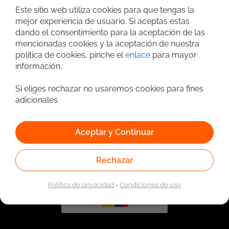
Este sitio web utiliza cookies para que tengas la
mejor experiencia de usuario. Si aceptas estas
dando el consentimiento para la aceptación de las
mencionadas cookies y la aceptación de nuestra
política de cookies, pinche el
enlace
para mayor
información.
Si eliges rechazar no usaremos cookies para fines
adicionales.
Vinculado a la red de prestadores del Servicio Público de
Empleo. Autorizado por la Unidad Administrativa Especial
del Servicio Público de Empleo según Resolución No.
0026 del 17 de Enero de 2023,
Ver resolución.
Aceptar y Continuar
Rechazar
Política de privacidad
-
Condiciones de uso