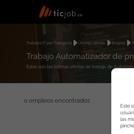
Trabajos IT por Categoría
Últimas ofertas
Bogotá
A
Trabajo Automatizador de p
Estás son las últimas ofertas de trabajo de Automa
0
empleos encontrados
Este s
usuari
las me
pinch