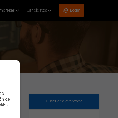
mpresas
Candidatos
Login
 de
ión de
Búsqueda avanzada
kies,