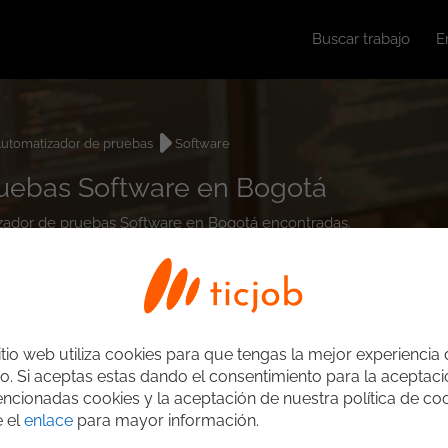
Buscar trabajo
E
utomatizador de pruebas
Software
ruebas Software en Bogotá
tizador de pruebas Software en Bogotá encontradas.
itio web utiliza cookies para que tengas la mejor experiencia
o. Si aceptas estas dando el consentimiento para la aceptac
ncionadas cookies y la aceptación de nuestra política de coo
e el
enlace
para mayor información.