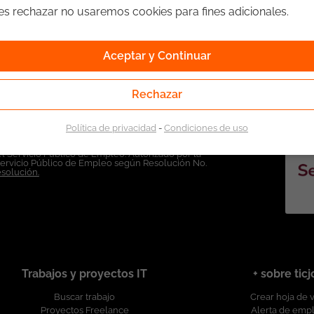
ges rechazar no usaremos cookies para fines adicionales.
Aceptar y Continuar
Rechazar
Política de privacidad
-
Condiciones de uso
l Servicio Público de Empleo. Autorizado por la
Servicio Público de Empleo según Resolución No.
esolución.
Trabajos y proyectos IT
+ sobre tic
Buscar trabajo
Crear hoja de 
Proyectos Freelance
Alerta de emp