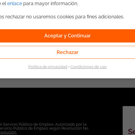
e el
enlace
para mayor información.
ges rechazar no usaremos cookies para fines adicionales.
ncionales o roles similares. Certificación Scrum Fundamental (es
 / Validación
JMeter
SQL
Gestores de Bases de Datos (SGBD)
Aceptar y Continuar
de gestión de errores como JIRA, Mantis u otra, pruebas exploratorias p
r datos
Rechazar
 y ejecución de scripts para la generación, validación y depuración de dat
1
Política de privacidad
-
Condiciones de uso
es: Lugar de Trabajo: Bogotá. Modalidad
d exclusiva de ticjob.co
l Servicio Público de Empleo. Autorizado por la
Servicio Público de Empleo según Resolución No.
esolución.