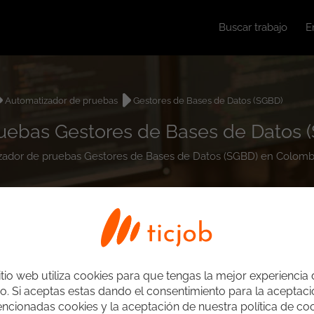
Buscar trabajo
E
Automatizador de pruebas
Gestores de Bases de Datos (SGBD)
ruebas Gestores de Bases de Datos 
tizador de pruebas Gestores de Bases de Datos (SGBD) en Colomb
itio web utiliza cookies para que tengas la mejor experiencia
o. Si aceptas estas dando el consentimiento para la aceptac
ncionadas cookies y la aceptación de nuestra política de coo