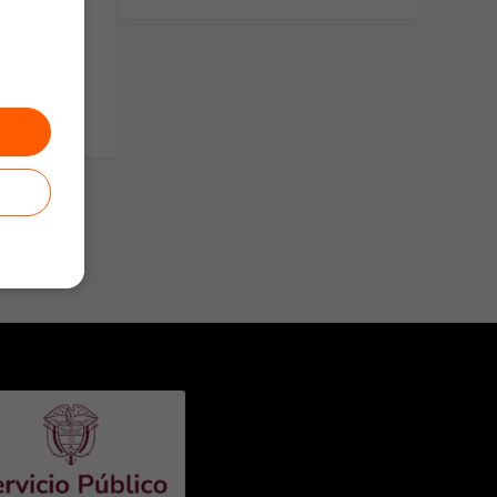
ara
os en