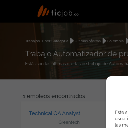
Trabajos IT por Categoría
Últimas ofertas
Colombia
Trabajo Automatizador de p
Estás son las últimas ofertas de trabajo de Automa
1
empleos encontrados
Este s
Technical QA Analyst
usuari
Greentech
las me