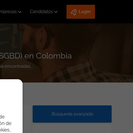
mpresas
Candidatos
Login
(SGBD) en Colombia
ia encontradas.
Búsqueda avanzada
 de
ión de
kies,