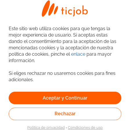
Technical QA Analyst
Greentech
Este sitio web utiliza cookies para que tengas la
02/08/2026
Bogotá
mejor experiencia de usuario. Si aceptas estas
Rol: Technical QA Analyst Requisitos:
dando el consentimiento para la aceptación de las
Tecnólogo o Ingeniero de Sistemas,
mencionadas cookies y la aceptación de nuestra
Informática o áreas relacionadas. De dos
política de cookies, pinche el
enlace
para mayor
Esp. QA
Automatizador de pruebas
(2) a cinco (5) años de experiencia en QA,
información.
Pruebas Técnicas Funcionales o roles
Resp. de Pruebas / Validación
JMeter
SQL
similares. Certificación Scrum
Gestores de Bases de Datos (SGBD)
OracleDB
JIRA
Si eliges rechazar no usaremos cookies para fines
Fundamental (es un plus). Certificación
adicionales.
Metodologías
Scrum
de ISTQB Foundation Level (es un plus).
1
Herramientas de Conocimiento: Base de
Datos Oracle (Oracle). Lenguaje SQL,
Aceptar y Continuar
PL/SQL. Postman, JMeter. Herramientas
de Automatización de Pruebas de
Búsqueda avanzada
Software. Manejo de herramienta de
Rechazar
BugTracking. Competencias Técnicas:
Pruebas Funcionales: Diseño y ejecución
Política de privacidad
-
Condiciones de uso
de casos de prueba detallados y bien