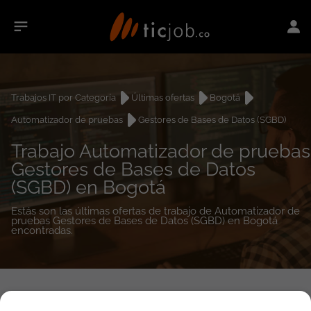
Trabajos IT por Categoría
Últimas ofertas
Bogotá
Automatizador de pruebas
Gestores de Bases de Datos (SGBD)
Trabajo Automatizador de pruebas
Gestores de Bases de Datos
(SGBD) en Bogotá
Estás son las últimas ofertas de trabajo de Automatizador de
pruebas Gestores de Bases de Datos (SGBD) en Bogotá
encontradas.
1
empleos encontrados