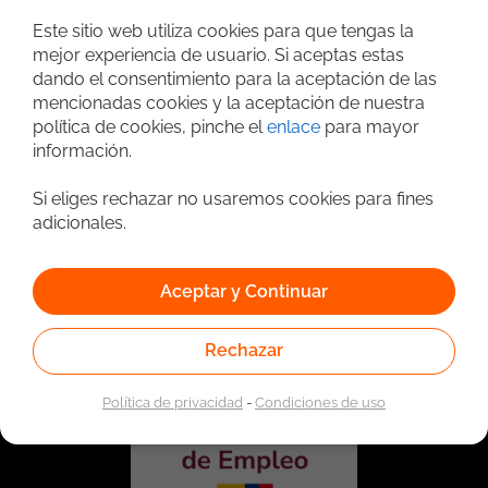
Búsqueda avanzada
Este sitio web utiliza cookies para que tengas la
mejor experiencia de usuario. Si aceptas estas
dando el consentimiento para la aceptación de las
mencionadas cookies y la aceptación de nuestra
política de cookies, pinche el
enlace
para mayor
información.
Si eliges rechazar no usaremos cookies para fines
adicionales.
Vinculado a la red de prestadores del Servicio Público de
Empleo. Autorizado por la Unidad Administrativa Especial
Aceptar y Continuar
del Servicio Público de Empleo según Resolución No.
0026 del 17 de Enero de 2023,
Ver resolución.
Rechazar
Política de privacidad
-
Condiciones de uso