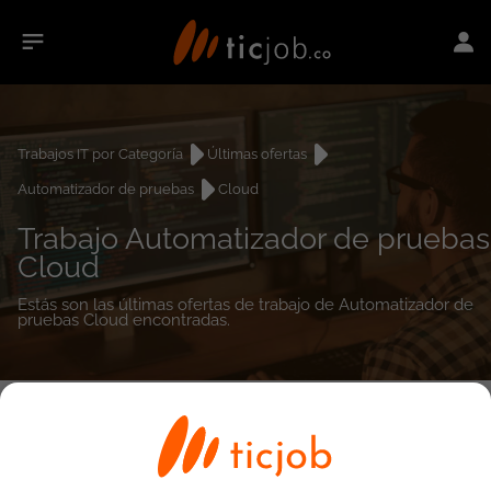
Trabajos IT por Categoría
Últimas ofertas
Automatizador de pruebas
Cloud
Trabajo Automatizador de pruebas
Cloud
Estás son las últimas ofertas de trabajo de Automatizador de
pruebas Cloud encontradas.
0
empleos encontrados