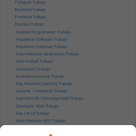
Fullstack Trabajo
Backend Trabajo
Frontend Trabajo
DevOps Trabajo
Analista Programador Trabajo
Arquitecto Software Trabajo
Arquitecto Sistemas Trabajo
Automatizador de pruebas Trabajo
Data Analyst Trabajo
Consultant Trabajo
Analista Funcional Trabajo
Esp. Machine Learning Trabajo
Soporte / Helpdesk Trabajo
Ingeniero de Ciberseguridad Trabajo
Diseñador Web Trabajo
Esp. UX-UI Trabajo
Web Marketer SEO Trabajo
Scrum Master Trabajo
Agile Coach Trabajo