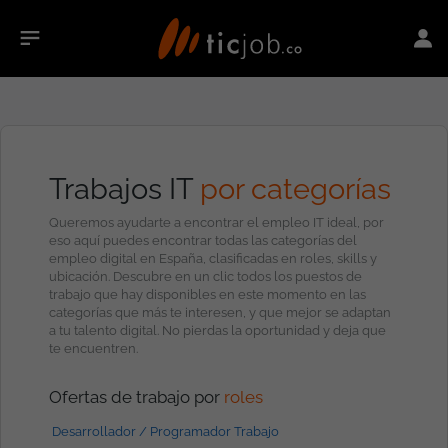
Trabajos IT
por categorías
Queremos ayudarte a encontrar el empleo IT ideal, por
eso aquí puedes encontrar todas las categorías del
empleo digital en España, clasificadas en roles, skills y
ubicación. Descubre en un clic todos los puestos de
trabajo que hay disponibles en este momento en las
categorías que más te interesen, y que mejor se adaptan
a tu talento digital. No pierdas la oportunidad y deja que
te encuentren.
Ofertas de trabajo por
roles
Desarrollador / Programador Trabajo