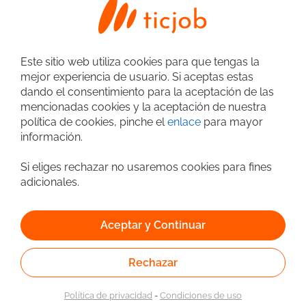
Ofertas de trabajo por
perfiles
Desarrollador / Programador Java Trabajo
Este sitio web utiliza cookies para que tengas la
Desarrollador / Programador Madrid Trabajo
mejor experiencia de usuario. Si aceptas estas
Desarrollador / Programador Javascript Trabajo
dando el consentimiento para la aceptación de las
mencionadas cookies y la aceptación de nuestra
Desarrollador / Programador React Trabajo
política de cookies, pinche el
enlace
para mayor
Desarrollador / Programador Angular Trabajo
información.
Fullstack Madrid Trabajo
Backend Java Trabajo
Si eliges rechazar no usaremos cookies para fines
Admin. de Sistemas Linux Trabajo
adicionales.
Frontend React Trabajo
Consultant SAP Trabajo
Aceptar y Continuar
Desarrollador / Programador Android Trabajo
Desarrollador / Programador iOS Trabajo
Consultant Bigdata Trabajo
Rechazar
Desarrollador / Programador Python Trabajo
Desarrollador / Programador NodeJS Trabajo
Política de privacidad
-
Condiciones de uso