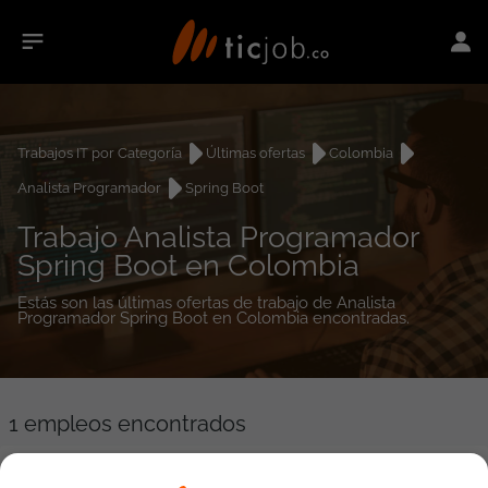
Trabajos IT por Categoría
Últimas ofertas
Colombia
Analista Programador
Spring Boot
Trabajo Analista Programador
Spring Boot en Colombia
Estás son las últimas ofertas de trabajo de Analista
Programador Spring Boot en Colombia encontradas.
1
empleos encontrados