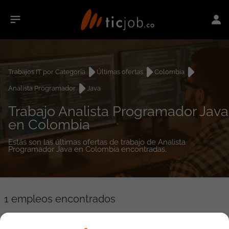
Trabajos IT por Categoría
Últimas ofertas
Colombia
Analista Programador
Java
Trabajo Analista Programador Java
en Colombia
Estás son las últimas ofertas de trabajo de Analista
Programador Java en Colombia encontradas.
1
empleos encontrados