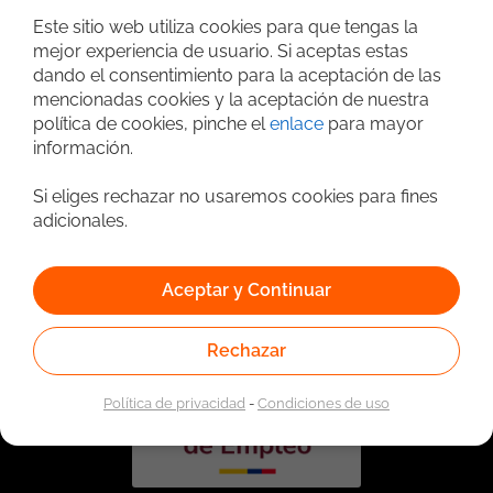
Este sitio web utiliza cookies para que tengas la
mejor experiencia de usuario. Si aceptas estas
dando el consentimiento para la aceptación de las
mencionadas cookies y la aceptación de nuestra
política de cookies, pinche el
enlace
para mayor
información.
Si eliges rechazar no usaremos cookies para fines
adicionales.
Vinculado a la red de prestadores del Servicio Público de
Empleo. Autorizado por la Unidad Administrativa Especial
del Servicio Público de Empleo según Resolución No.
Aceptar y Continuar
0026 del 17 de Enero de 2023,
Ver resolución.
Rechazar
Política de privacidad
-
Condiciones de uso