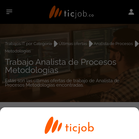
Trabajos IT por Categoría
Últimas ofertas
Analista de Procesos
Metodologías
Trabajo Analista de Procesos
Metodologías
Estás son las últimas ofertas de trabajo de Analista de
Procesos Metodologías encontradas.
0
empleos encontrados
Búsqueda avanzada