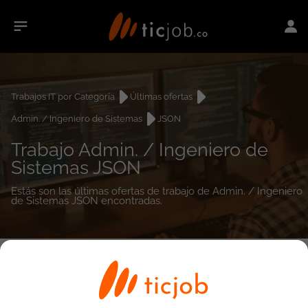
Trabajos IT por Categoría
Últimas ofertas
Admin. / Ingeniero de Sistemas
JSON
Trabajo Admin. / Ingeniero de
Sistemas JSON
Estás son las últimas ofertas de trabajo de Admin. / Ingeniero
de Sistemas JSON encontradas.
0
empleos encontrados