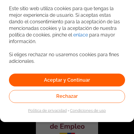
Búsqueda avanzada
Este sitio web utiliza cookies para que tengas la
mejor experiencia de usuario. Si aceptas estas
dando el consentimiento para la aceptación de las
mencionadas cookies y la aceptación de nuestra
política de cookies, pinche el
enlace
para mayor
información.
Si eliges rechazar no usaremos cookies para fines
adicionales.
Vinculado a la red de prestadores del Servicio Público de
Empleo. Autorizado por la Unidad Administrativa Especial
Aceptar y Continuar
del Servicio Público de Empleo según Resolución No.
0026 del 17 de Enero de 2023,
Ver resolución.
Rechazar
Política de privacidad
-
Condiciones de uso