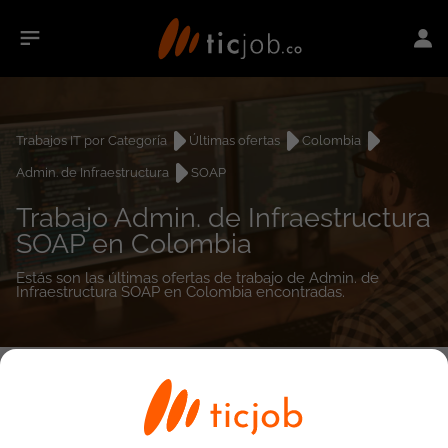
Trabajos IT por Categoría
Últimas ofertas
Colombia
Admin. de Infraestructura
SOAP
Trabajo Admin. de Infraestructura
SOAP en Colombia
Estás son las últimas ofertas de trabajo de Admin. de
Infraestructura SOAP en Colombia encontradas.
0
empleos encontrados