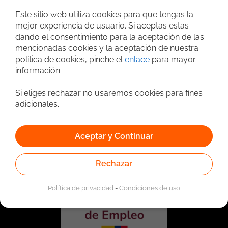
Búsqueda avanzada
Este sitio web utiliza cookies para que tengas la
mejor experiencia de usuario. Si aceptas estas
dando el consentimiento para la aceptación de las
mencionadas cookies y la aceptación de nuestra
política de cookies, pinche el
enlace
para mayor
información.
Si eliges rechazar no usaremos cookies para fines
adicionales.
Vinculado a la red de prestadores del Servicio Público de
Empleo. Autorizado por la Unidad Administrativa Especial
Aceptar y Continuar
del Servicio Público de Empleo según Resolución No.
0026 del 17 de Enero de 2023,
Ver resolución.
Rechazar
Política de privacidad
-
Condiciones de uso