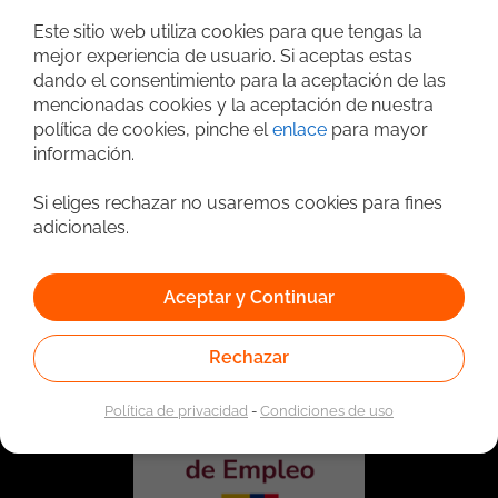
Búsqueda avanzada
Este sitio web utiliza cookies para que tengas la
mejor experiencia de usuario. Si aceptas estas
dando el consentimiento para la aceptación de las
mencionadas cookies y la aceptación de nuestra
política de cookies, pinche el
enlace
para mayor
información.
Si eliges rechazar no usaremos cookies para fines
adicionales.
Vinculado a la red de prestadores del Servicio Público de
Empleo. Autorizado por la Unidad Administrativa Especial
Aceptar y Continuar
del Servicio Público de Empleo según Resolución No.
0026 del 17 de Enero de 2023,
Ver resolución.
Rechazar
Política de privacidad
-
Condiciones de uso