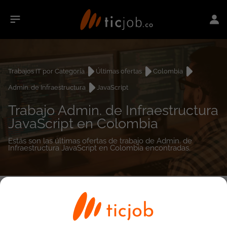
Trabajos IT por Categoría
Últimas ofertas
Colombia
Admin. de Infraestructura
JavaScript
Trabajo Admin. de Infraestructura
JavaScript en Colombia
Estás son las últimas ofertas de trabajo de Admin. de
Infraestructura JavaScript en Colombia encontradas.
0
empleos encontrados