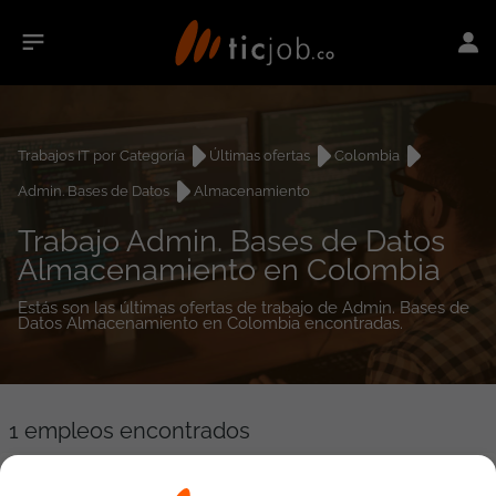
Trabajos IT por Categoría
Últimas ofertas
Colombia
Admin. Bases de Datos
Almacenamiento
Trabajo Admin. Bases de Datos
Almacenamiento en Colombia
Estás son las últimas ofertas de trabajo de Admin. Bases de
Datos Almacenamiento en Colombia encontradas.
1
empleos encontrados