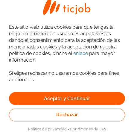
Administrador de Bases de Datos (DBA)
CS3 SAS
04/08/2026
Atlántico
Este sitio web utiliza cookies para que tengas la
Rol: Administrador de Bases de Datos
mejor experiencia de usuario. Si aceptas estas
(DBA) Objetivo del cargo: Administrar,
dando el consentimiento para la aceptación de las
mantener y optimizar las bases de datos
mencionadas cookies y la aceptación de nuestra
Desarrollador Bases de Datos
Admin. Bases de Datos
SQL Server de la organización,
política de cookies, pinche el
enlace
para mayor
garantizando disponibilidad,
Almacenamiento
Cloud
información.
rendimiento, seguridad e integridad de
Gestores de Bases de Datos (SGBD)
MongoDB
la información, apoyando a los equipos
SQL Server
Redes
Seguridad
Windows
de desarrollo y operación. Requisitos
Si eliges rechazar no usaremos cookies para fines
1
Técnicos (obligatorios): Experiencia
Windows Server
ETL / Datawarehouse
SSIS
adicionales.
comprobable como DBA SQL Server.
Dominio de SQL Server: T-SQL Índices,
estadísticas y execution plans. Bloqueos,
Búsqueda avanzada
Aceptar y Continuar
deadlocks y concurrencia. Experiencia
en Backup/Restore y recuperación ante
fallos. Conocimiento de performance
Rechazar
tuning a nivel de base y sistema. Manejo
de entornos Windows Server. Auditoría
Política de privacidad
-
Condiciones de uso
básica dirigida a Base de datos.