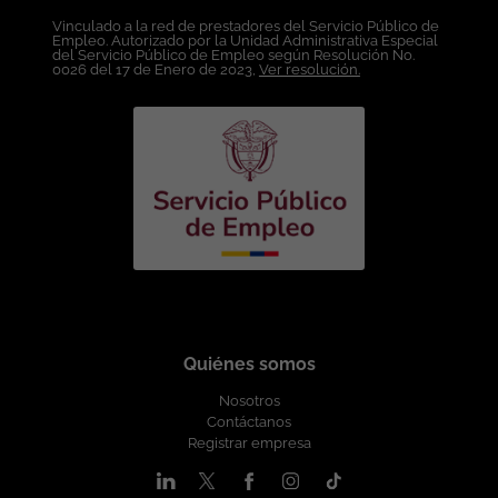
Salario: A convenir según experiencia.
acuerdo a la experiencia. Esta oferta de
Vinculado a la red de prestadores del Servicio Público de
Esta oferta de trabajo es publicada bajo
Empleo. Autorizado por la Unidad Administrativa Especial
trabajo es publicada bajo la propiedad
la propiedad exclusiva de ticjob.co
del Servicio Público de Empleo según Resolución No.
exclusiva de ticjob.co
0026 del 17 de Enero de 2023,
Ver resolución.
Quiénes somos
Nosotros
Contáctanos
Registrar empresa