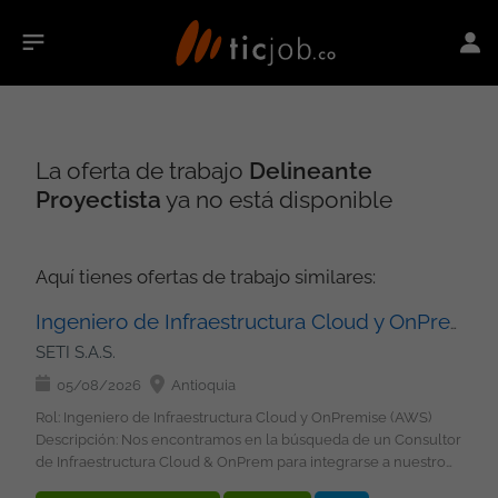
La oferta de trabajo
Delineante
Proyectista
ya no está disponible
Aquí tienes ofertas de trabajo similares:
Ingeniero de Infraestructura Cloud y OnPremise (AWS)
SETI S.A.S.
05/08/2026
Antioquia
Rol: Ingeniero de Infraestructura Cloud y OnPremise (AWS)
Descripción: Nos encontramos en la búsqueda de un Consultor
de Infraestructura Cloud & OnPrem para integrarse a nuestro
equipo de tecnología en la ciudad de Medellín. Buscamos una