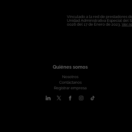
Contrato: A término indefinido. Salario: A convenir de acuerdo a la experiencia. Horarios: Lunes a viernes de 8:00 a.m. a 5:30 p.m. Minsait, technology for a more human future! Nuestro
compromiso es promover ambientes de trabajo en los que s
Vinculado a la red de prestadores de
oportunidades en su selección, formación y promoción of
Unidad Administrativa Especial del 
0026 del 17 de Enero de 2023,
Ver r
Quiénes somos
Nosotros
Contáctanos
Registrar empresa