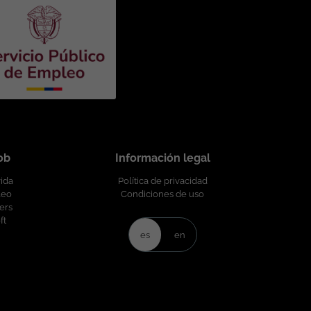
rofesional de la plantilla y garantizando la igualdad de
ivo de género, edad, discapacidad, orientación sexual,
a circunstancia personal o social. Esta vacante es divulgada a través de ticjob.co
job
Información legal
vida
Política de privacidad
leo
Condiciones de uso
ers
ft
es
en