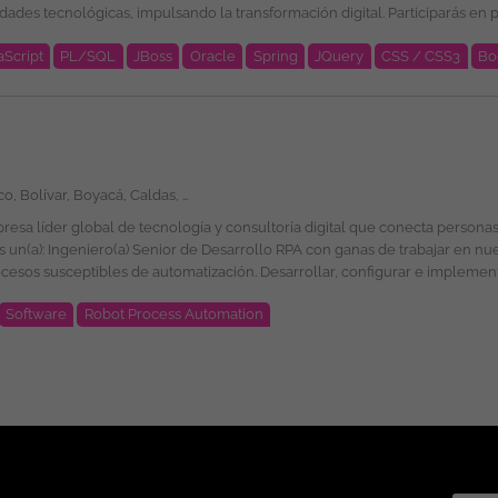
é esperamos por tu parte? Ingeniería de Sistemas, Computación, Informática,
aScript
PL/SQL
JBoss
Oracle
Spring
JQuery
CSS / CSS3
Bo
ub, GitHub Copilot, Log4J, Docker, HTML, CSS, Bootstrap, Jquery, AWS Cl
exible. Programas de
Amazonas, Antioquia, Arauca, Atlántico, Bolívar, Boyacá, Caldas, Caquetá, Casanare, Cauca, Cesar, Chocó, Córdoba, Cundinamarca, Guainía, Guaviare, Huila, La Guajira, Magdalena, Meta, Nariño, Norte de Santander, Putumayo, Quindío, Risaralda, Santander, Sucre, Tolima, Valle del Cauca, Vaupés, Vichada, San Andrés, Providencia y Santa Catalina, Bogotá
ional de la plantilla y garantizando la igualdad de oportunidades en su 
e género, edad, discapacidad, orientación sexual, identidad o expresión de g
e es divulgada a través de ticjob.co
Software
Robot Process Automation
con herramientas como UiPath, Automation
por
: Lugar de Trabajo: Colombia. Modalidad de Trabajo: Remoto. Tipo de