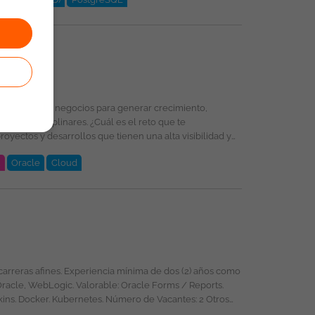
 Esta oferta de trabajo es publicada bajo la propiedad exclusiva de ticjob.co
t
Oracle
Cloud
oud, PL/SQL, Oracle, DevSecOps, Integración de
selección, formación y promoción ofreciendo un entorno
énero, religión, etnia, estado civil o cualquier otra