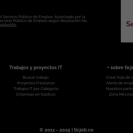
e trate con respeto y dignidad a las personas, procurando el desarrollo p
l Servicio Público de Empleo. Autorizado por la
reciendo un entorno de trabajo libre de cualquier discriminación por mot
Servicio Público de Empleo según Resolución No.
identidad o expresión de género, religión, etnia, estado civil o cualquier otr
esolución.
Trabajos y proyectos IT
+ sobre tic
Buscar trabajo
Crear hoja de 
Proyectos Freelance
Alerta de emp
Trabajos IT por Categoría
Nuestros partn
Empresas en ticjob.co
Zona Microso
© 2011 - 2025 | ticjob.co