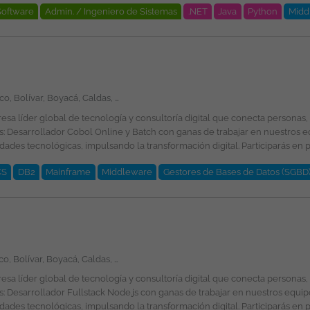
Software
Admin. / Ingeniero de Sistemas
.NET
Java
Python
Midd
opiedad exclusiva de ticjob.co
Amazonas, Antioquia, Arauca, Atlántico, Bolívar, Boyacá, Caldas, Caquetá, Casanare, Cauca, Cesar, Chocó, Córdoba, Cundinamarca, Guainía, Guaviare, Huila, La Guajira, Magdalena, Meta, Nariño, Norte de Santander, Putumayo, Quindío, Risaralda, Santander, Sucre, Tolima, Valle del Cauca, Vaupés, Vichada, San Andrés, Providencia y Santa Catalina, Bogotá
é esperamos por tu parte? Ingeniería de Sistemas, Computación, Informática,
CS
DB2
Mainframe
Middleware
Gestores de Bases de Datos (SGBD
ional de la plantilla y garantizando la igualdad de oportunidades en su 
Amazonas, Antioquia, Arauca, Atlántico, Bolívar, Boyacá, Caldas, Caquetá, Casanare, Cauca, Cesar, Chocó, Córdoba, Cundinamarca, Guainía, Guaviare, Huila, La Guajira, Magdalena, Meta, Nariño, Norte de Santander, Putumayo, Quindío, Risaralda, Santander, Sucre, Tolima, Valle del Cauca, Vaupés, Vichada, San Andrés, Providencia y Santa Catalina, Bogotá
e género, edad, discapacidad, orientación sexual, identidad o expresión de g
e es divulgada a través de ticjob.co