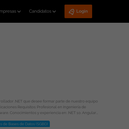
mpresas
Candidatos
Login
rrollador .NET que desee formar parte de nuestro equipo
s de Bases de Datos (SGBD)