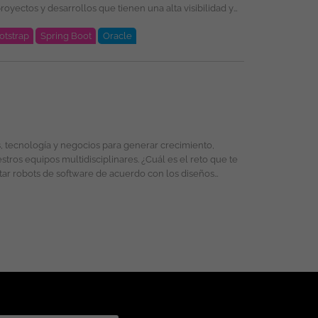
otstrap
Spring Boot
Oracle
oud, PL/SQL, Oracle, DevSecOps, Integración de
selección, formación y promoción ofreciendo un entorno
énero, religión, etnia, estado civil o cualquier otra