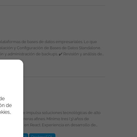
s: acceso al portafolio de
formas de bases de datos empresariales. Lo que
cle
 de
ión de
kies,
e Datos (SGBD)
PostgreSQL