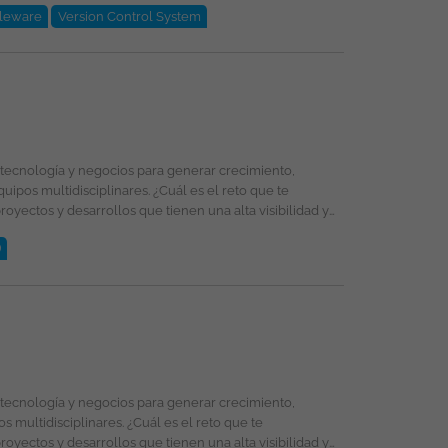
leware
Version Control System
)
selección, formación y promoción ofreciendo un entorno
énero, religión, etnia, estado civil o cualquier otra