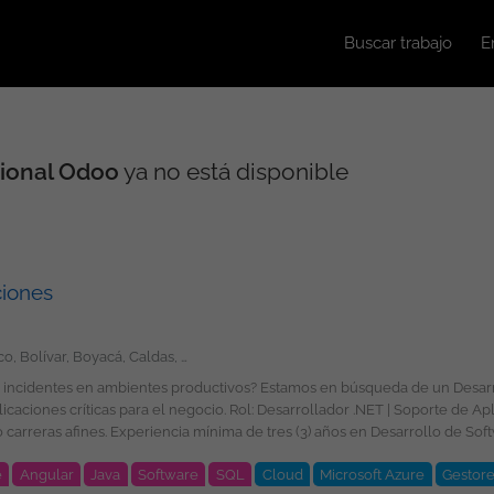
Buscar trabajo
E
ional Odoo
ya no está disponible
ciones
Amazonas, Antioquia, Arauca, Atlántico, Bolívar, Boyacá, Caldas, Caquetá, Casanare, Cauca, Cesar, Chocó, Córdoba, Cundinamarca, Guainía, Guaviare, Huila, La Guajira, Magdalena, Meta, Nariño, Norte de Santander, Putumayo, Quindío, Risaralda, San Andrés, Providencia y Santa Catalina, Santander, Sucre, Tolima, Valle del Cauca, Vaupés, Vichada, Bogotá
 de incidentes en ambientes productivos? Estamos en búsqueda de un Desa
ET | Soporte de Aplicaciones Requisitos: Profesional en Ingeniería de
imientos y experiencia en: .NET 10. Angular
e
Angular
Java
Software
SQL
Cloud
Microsoft Azure
Gestore