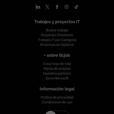
ofreciendo un entorno de trabajo libre de cualquier
discriminación por motivo de género, edad, discapacidad,
orientación sexual, identidad o expresión de género, religión,
etnia, estado civil o cualquier otra circunstancia personal o
Trabajos y proyectos IT
social. Esta vacante es divulgada a través de ticjob.co
Buscar trabajo
Proyectos Freelance
Trabajos IT por Categoría
Empresas en ticjob.co
+ sobre ticjob
Crear hoja de vida
Alerta de empleo
Nuestros partners
Zona Microsoft
Información legal
Política de privacidad
Condiciones de uso