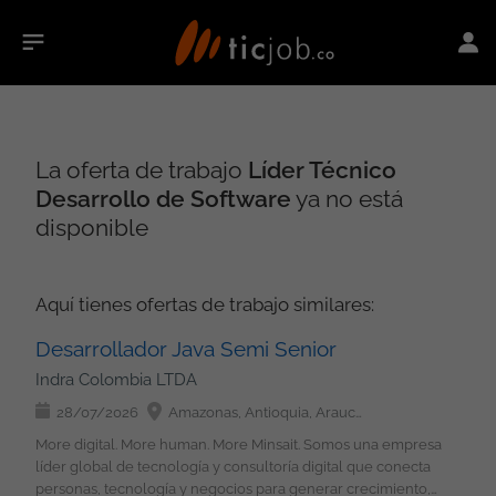
La oferta de trabajo
Líder Técnico
Desarrollo de Software
ya no está
disponible
Aquí tienes ofertas de trabajo similares:
Desarrollador Java Semi Senior
Indra Colombia LTDA
28/07/2026
Amazonas, Antioquia, Arauca, Atlántico, Bolívar, Boyacá, Caldas, Caquetá, Casanare, Cauca, Cesar, Chocó, Córdoba, Cundinamarca, Guainía, Guaviare, Huila, La Guajira, Magdalena, Meta, Nariño, Norte de Santander, Putumayo, Quindío, Risaralda, Santander, Sucre, Tolima, Valle del Cauca, Vaupés, Vichada, San Andrés, Providencia y Santa Catalina, Bogotá
More digital. More human. More Minsait. Somos una empresa
líder global de tecnología y consultoría digital que conecta
personas, tecnología y negocios para generar crecimiento,