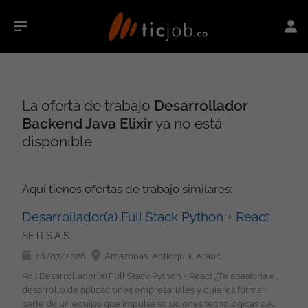
La oferta de trabajo
Desarrollador
Backend Java Elixir
ya no está
disponible
Aquí tienes ofertas de trabajo similares:
Desarrollador(a) Full Stack Python + React
SETI S.A.S.
28/07/2026
Amazonas, Antioquia, Arauca, Atlántico, Bolívar, Boyacá, Caldas, Caquetá, Casanare, Cauca, Cesar, Chocó, Córdoba, Cundinamarca, Guainía, Guaviare, Huila, La Guajira, Magdalena, Meta, Nariño, Norte de Santander, Putumayo, Quindío, Risaralda, San Andrés, Providencia y Santa Catalina, Santander, Sucre, Tolima, Valle del Cauca, Vaupés, Vichada, Bogotá
Rol: Desarrollador(a) Full Stack Python + React ¿Te apasiona el
desarrollo de aplicaciones empresariales y quieres formar
parte de un equipo que impulsa soluciones tecnológicas de