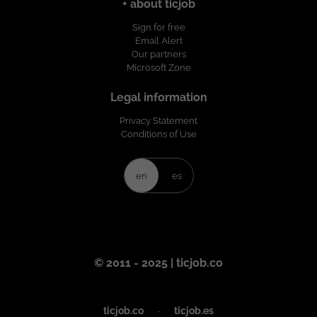
+ about ticjob
Gestionar múltiples proveedores, contratistas y socios tecnológicos
para asegurar el cumplimiento de los entregables. Realizar
Sign for free
seguimiento continuo al avance del proyecto, identificando riesgos
Email Alert
y proponiendo acciones correctivas. Administrar la documentación
Our partners
del proyecto incluyendo: Planes de trabajo. Actas de reunión.
Microsoft Zone
Minutas. Reportes de estado. Matrices de riesgos. Documentos de
requerimientos. Elaborar informes ejecutivos y reportes de avance
Legal information
para clientes y alta dirección. Facilitar reuniones de seguimiento con
equipos internos, clientes y proveedores. Validar entregables
Privacy Statement
Conditions of Use
técnicos y funcionales con los diferentes actores del proyecto.
Mantener una comunicación proactiva y orientada al cliente durante
todas las fases del proyecto. ¿Que ofrecemos? Lugar de Trabajo:
en
es
Bogotá. Modalidad de Trabajo: Presencial. Tipo de Contrato: Obra
labor. Salario: Competitivo y negociable de acuerdo con la
experiencia y conocimientos del candidato. Proyectos de alto
impacto: Participación en iniciativas de infraestructura tecnológica,
centros de datos, nube privada e IaaS para clientes de gran
relevancia. Entorno internacional: Formarás parte de una compañía
con sólida presencia global, interactuando con equipos
© 2011 - 2025 | ticjob.co
multiculturales y proveedores internacionales. Desarrollo
profesional: Oportunidad de fortalecer tu experiencia en proyectos
complejos de infraestructura y gestión tecnológica, trabajando con
ticjob.co
-
ticjob.es