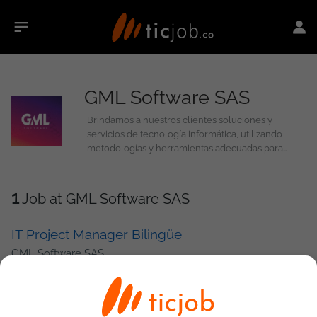
GML Software SAS
Brindamos a nuestros clientes soluciones y
servicios de tecnología informática, utilizando
metodologías y herramientas adecuadas para
asegurar altos estándares de calidad y
cumplimiento que aporten valor a los negocios de
nuestros clientes. En GML creemos que el factor
1
Job at GML Software SAS
principal para el éxito de los proyectos de
tecnología es el equipo humano asignado para su
IT Project Manager Bilingüe
ejecución. Lo fundamental, por encima de
procesos y herramientas, son las personas a cargo.
GML Software SAS
10/07/2026
Bogotá
Rol: IT Project Manager Bilingüe Descripción: Buscamos un IT Project
Manager con sólida experiencia en proyectos de infraestructura