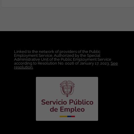
Software o áreas afines. Tres (3) a cinco
(5) años de experiencia en Pruebas
Automatizadas de Software. Experiencia
en frameworks de automatización como:
Selenium, Cypress, Playwright, Appium,
Postman, RestAssured, etc. Experiencia
en lenguajes como Java, JavaScript,
Python o TypeScript para scripting de
Linked to the network of providers of the Public
pruebas. Manejo de herramientas de
Employment Service. Authorized by the Special
CI/CD (Jenkins, GitLab CI, GitHub Actions,
Administrative Unit of the Public Employment Service
according to Resolution No. 0026 of January 17, 2023,
See
etc.). Conocimiento de pruebas de
resolution.
servicios REST y SOAP (API Testing).
Deseable experiencia en entornos
financieros o fintech (validación de
reglas de negocio complejas, cálculos
financieros, etc.). Conocimiento básico de
SQL y bases de datos. Familiaridad con
metodologías ágiles y herramientas
como JIRA o Zephyr. Habilidades Claves:
Pensamiento crítico y atención al detalle.
Resolución de problemas y actitud
proactiva. Comunicación clara y efectiva