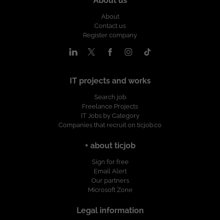
About us
About
Contact us
Register company
IT projects and works
Search job
Freelance Projects
IT Jobs by Category
Companies that recruit on ticjob.co
+ about ticjob
Sign for free
Email Alert
Our partners
Microsoft Zone
Legal information