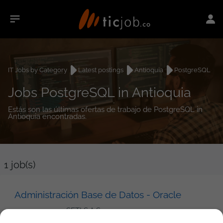
IT Jobs by Category
Latest postings
Antioquia
PostgreSQL
Jobs PostgreSQL in Antioquia
Estás son las últimas ofertas de trabajo de PostgreSQL in
Antioquia encontradas.
1
job(s)
Administración Base de Datos - Oracle
SETI S.A.S.