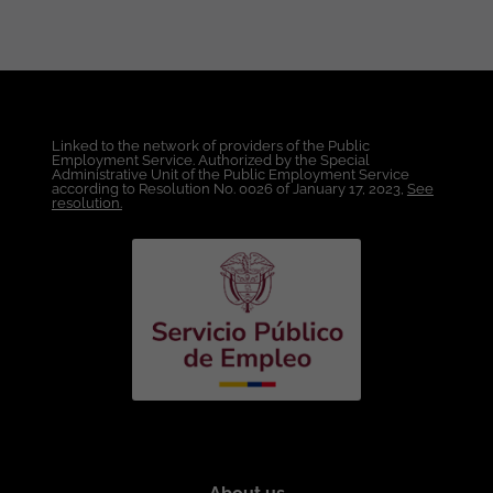
Conocimientos deseables (plus): SQL
Server en Linux. Entornos cloud: Azure
SQL. SQL Managed Instance. SQL Server
on Azure VM. Automatización y scripting.
Experiencia trabajando bajo marcos
normativos (ISO 27001 u otros).
Linked to the network of providers of the Public
Administración de: SQL Server Agent.
Employment Service. Authorized by the Special
Jobs, alerts y operadoresPowerShell
Administrative Unit of the Public Employment Service
according to Resolution No. 0026 of January 17, 2023,
See
para automatización. Herramientas de
resolution.
monitoreo (Query Store, Extended
Events, SentryOne, etc.). Experiencia con
ETL / SSIS. Conocimientos básicos de
redes y almacenamiento. Experiencia en
administración de MongoDB. Habilidades
blandas: Capacidad de análisis y
resolución de problemas. Comunicación
clara con equipos técnicos y no técnicos.
Manejo de incidentes. Organización y
documentación. Proactividad y sentido
de responsabilidad. Responsabilidades
principales: Administrar instancias de
Microsoft SQL Server (2016 en adelante).