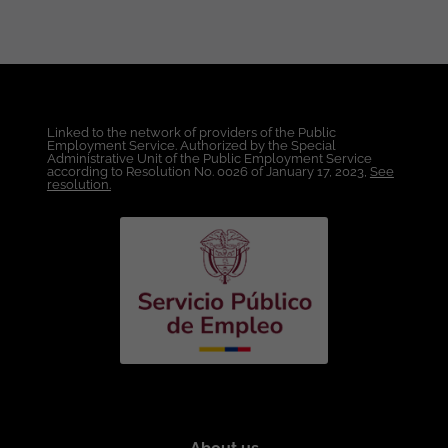
Conocimientos deseables (plus): SQL
Server en Linux. Entornos cloud: Azure
SQL. SQL Managed Instance. SQL Server
on Azure VM. Automatización y scripting.
Experiencia trabajando bajo marcos
normativos (ISO 27001 u otros).
Linked to the network of providers of the Public
Administración de: SQL Server Agent.
Employment Service. Authorized by the Special
Jobs, alerts y operadoresPowerShell
Administrative Unit of the Public Employment Service
according to Resolution No. 0026 of January 17, 2023,
See
para automatización. Herramientas de
resolution.
monitoreo (Query Store, Extended
Events, SentryOne, etc.). Experiencia con
ETL / SSIS. Conocimientos básicos de
redes y almacenamiento. Experiencia en
administración de MongoDB. Habilidades
blandas: Capacidad de análisis y
resolución de problemas. Comunicación
clara con equipos técnicos y no técnicos.
Manejo de incidentes. Organización y
documentación. Proactividad y sentido
de responsabilidad. Responsabilidades
principales: Administrar instancias de
Microsoft SQL Server (2016 en adelante).