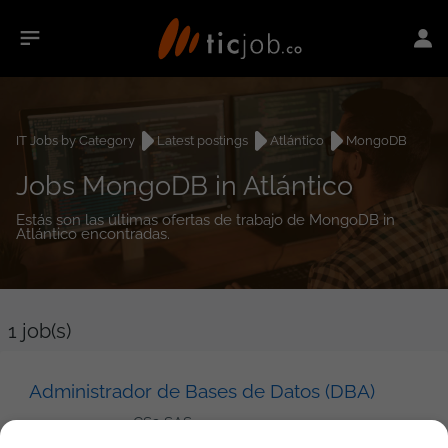
IT Jobs by Category
Latest postings
Atlántico
MongoDB
Jobs MongoDB in Atlántico
Estás son las últimas ofertas de trabajo de MongoDB in
Atlántico encontradas.
1
job(s)
Administrador de Bases de Datos (DBA)
CS3 SAS