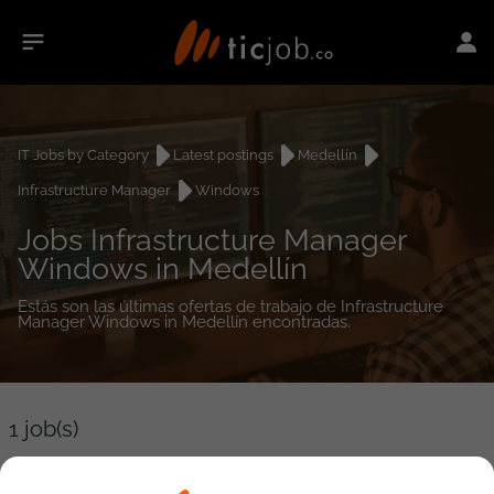
IT Jobs by Category
Latest postings
Medellín
Infrastructure Manager
Windows
Jobs Infrastructure Manager
Windows in Medellín
Estás son las últimas ofertas de trabajo de Infrastructure
Manager Windows in Medellín encontradas.
1
job(s)