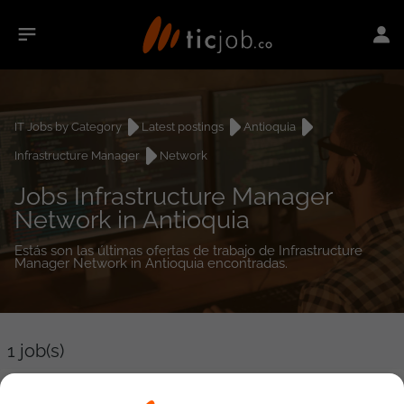
IT Jobs by Category
Latest postings
Antioquia
Infrastructure Manager
Network
Jobs Infrastructure Manager
Network in Antioquia
Estás son las últimas ofertas de trabajo de Infrastructure
Manager Network in Antioquia encontradas.
1
job(s)