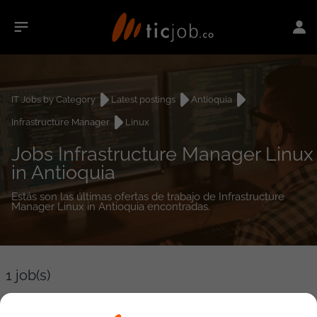
IT Jobs by Category
Latest postings
Antioquia
Infrastructure Manager
Linux
Jobs Infrastructure Manager Linux
in Antioquia
Estás son las últimas ofertas de trabajo de Infrastructure
Manager Linux in Antioquia encontradas.
1
job(s)