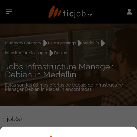
IT Jobs by Category
Latest postings
Medellín
Infrastructure Manager
Debian
Jobs Infrastructure Manager
Debian in Medellín
Estás son las últimas ofertas de trabajo de Infrastructure
Manager Debian in Medellín encontradas.
1
job(s)