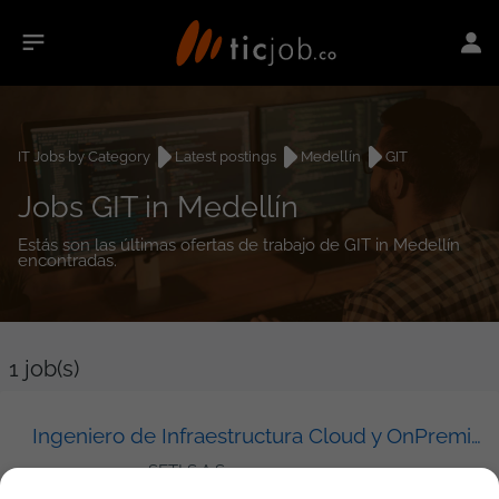
IT Jobs by Category
Latest postings
Medellín
GIT
Jobs GIT in Medellín
Estás son las últimas ofertas de trabajo de GIT in Medellín
encontradas.
1
job(s)
Ingeniero de Infraestructura Cloud y OnPremise (AWS)
SETI S.A.S.