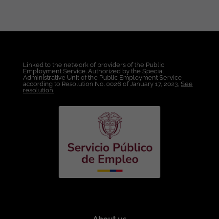
de Máquinas y Administración de
entornos VMware y/o Hyper-V.
Administración de Sistemas Operativos
Windows Server y Linux. Gestión de
Accesos, Usuarios y Permisos Soporte y
Operación de Infraestructura
Linked to the network of providers of the Public
Tecnológica, Administración Básica de
Employment Service. Authorized by the Special
Redes y Conectividad Conocimientos
Administrative Unit of the Public Employment Service
according to Resolution No. 0026 of January 17, 2023,
See
técnicos: Infraestructura y virtualización:
resolution.
(VMware ESXi / vCenter,
Provisionamiento de máquinas virtuales,
Administración de snapshots y alta
disponibilidad). Sistemas operativos:
(Windows Server y Linux (Ubuntu,
Debian, Rocky, RHEL o similares).
Networking: (TCP/IP, VLANs, VPN, DNS,
DHCP, Firewalls, Balanceadores de
carga). Cloud AWS ( EC2, VPC, IAM, S3,
Route 53, CloudWatch, Security Groups,
VPN Site-to-Site. Automatización y
herramientas: (Terraform, Bash o
PowerShell, GIT (deseable). Condiciones