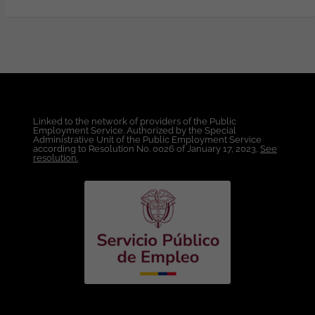
ambientes productivos. Capacidad para
diagnosticar y solucionar incidentes,
garantizando la continuidad de los
servicios. Condiciones Laborales: Lugar
de Trabajo: Colombia. Modalidad de
Trabajo: Remoto. Tipo de Contrato: A
término indefinido. Salario: Competitivo,
acorde con la experiencia y el perfil del
Linked to the network of providers of the Public
candidato. Horario: Lunes a viernes, con
Employment Service. Authorized by the Special
disponibilidad para atender
Administrative Unit of the Public Employment Service
according to Resolution No. 0026 of January 17, 2023,
See
requerimientos fuera del horario
resolution.
habitual, incluyendo fines de semana,
jornadas nocturnas y días festivos, de
acuerdo con las necesidades del
servicio. Beneficios: acceso al portafolio
de beneficios corporativos. Si cuentas
con experiencia en desarrollo de
software, disfrutas los retos técnicos y
buscas estabilidad laboral con
oportunidades de crecimiento, ¡te
invitamos a postularte! Esta vacante es
divulgada a través de ticjob.co