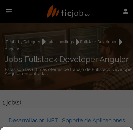
IT Jobs by Category
Latest postings
Fullstack Developer
Angular
Jobs Fullstack Developer Angular
Estás son las últimas ofertas de trabajo de Fullstack Developer
Angular encontradas.
1
job(s)
Desarrollador .NET | Soporte de Aplicaciones
SETI S.A.S.