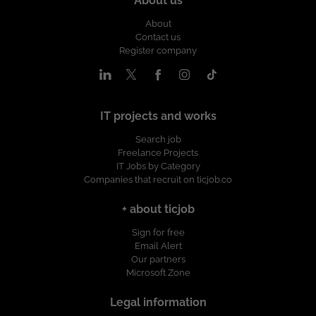
About us
Lunes a viernes - Horario de oficina.
¡Postúlate y haz parte de un equipo que
About
impulsa soluciones tecnológicas
Contact us
innovadoras! Esta oferta de trabajo es
Register company
publicada bajo la propiedad exclusiva de
ticjob.co
IT projects and works
Search job
Freelance Projects
IT Jobs by Category
Companies that recruit on ticjob.co
+ about ticjob
Sign for free
Email Alert
Our partners
Microsoft Zone
Legal information