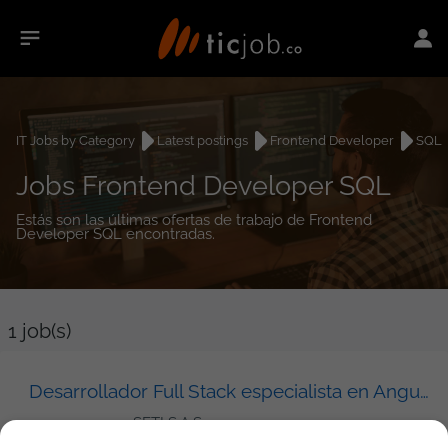
IT Jobs by Category
Latest postings
Frontend Developer
SQL
Jobs Frontend Developer SQL
Estás son las últimas ofertas de trabajo de Frontend
Developer SQL encontradas.
1
job(s)
Desarrollador Full Stack especialista en Angular
SETI S.A.S.