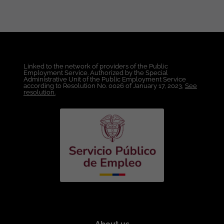
de experiencia en Desarrollo de
Software. Mínimo dos (2) años de
experiencia Desarrollando con Angular.
Experiencia en consumo e integración
de APIs REST. Experiencia trabajando
bajo Metodologías Ágiles (Scrum).
Linked to the network of providers of the Public
Conocimientos indispensables: Angular
Employment Service. Authorized by the Special
(versión 14 o superior). TypeScript. RxJS.
Administrative Unit of the Public Employment Service
according to Resolution No. 0026 of January 17, 2023,
See
HTML5. CSS3 y SCSS. Angular Material.
resolution.
Consumo e integración de APIs REST. GIT
y control de versiones. SQL Server o
PostgreSQL. Conocimientos deseables:
Desarrollo Backend con .NET Core, C# o
Node.js, NestJS. Desarrollo de APIs REST.
Autenticación mediante JWT. Azure
DevOps o GitHub. Integración y
despliegue continuo (CI/CD). Docker.
Plataformas Cloud (Azure o AWS).
Ofrecemos: Lugar de Trabajo: Bogotá.
Modalidad de Trabajo: Híbrido. Modalidad
de Contratación: Contrato a término
indefinido. Salario: A convenir. Horario: